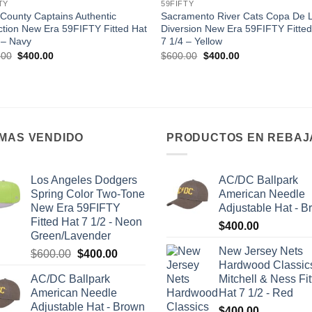
TY
59FIFTY
County Captains Authentic
Sacramento River Cats Copa De 
ction New Era 59FIFTY Fitted Hat
Diversion New Era 59FIFTY Fitted
 – Navy
7 1/4 – Yellow
.00
$
400.00
$
600.00
$
400.00
 MAS VENDIDO
PRODUCTOS EN REBAJ
Los Angeles Dodgers
AC/DC Ballpark
Spring Color Two-Tone
American Needle
New Era 59FIFTY
Adjustable Hat - 
Fitted Hat 7 1/2 - Neon
$
400.00
Green/Lavender
New Jersey Nets
$
600.00
$
400.00
Hardwood Classic
AC/DC Ballpark
Mitchell & Ness Fit
American Needle
Hat 7 1/2 - Red
Adjustable Hat - Brown
$
400.00