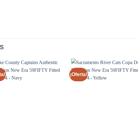
S
ta!
¡Oferta!