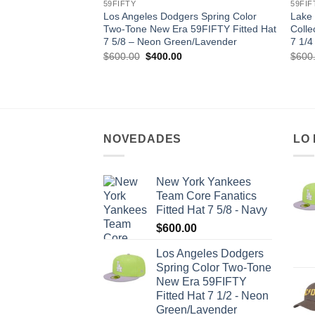
59FIFTY
59FIF
Los Angeles Dodgers Spring Color
Lake 
Two-Tone New Era 59FIFTY Fitted Hat
Colle
7 5/8 – Neon Green/Lavender
7 1/4
$
600.00
$
400.00
$
600
NOVEDADES
LO
New York Yankees
Team Core Fanatics
Fitted Hat 7 5/8 - Navy
$
600.00
Los Angeles Dodgers
Spring Color Two-Tone
New Era 59FIFTY
Fitted Hat 7 1/2 - Neon
Green/Lavender