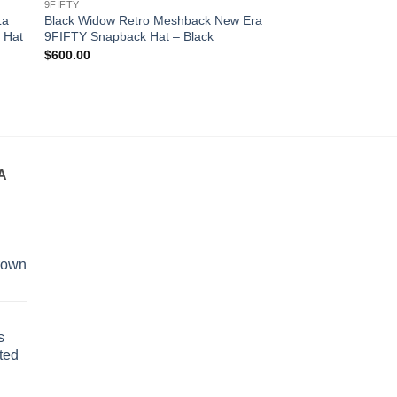
9FIFTY
59FIFTY
La
Black Widow Retro Meshback New Era
Reading Phillies Cop
 Hat
9FIFTY Snapback Hat – Black
New Era 59FIFTY Fit
Black
$
600.00
$
600.00
$
400.00
A
Brown
s
ted