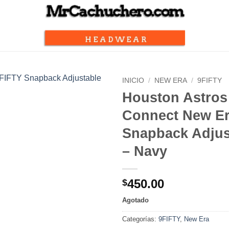
INICIO
/
NEW ERA
/
9FIFTY
Houston Astros
Connect New Er
Snapback Adjus
– Navy
450.00
$
Agotado
Categorías:
9FIFTY
,
New Era