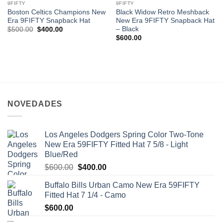
9FIFTY
9FIFTY
Boston Celtics Champions New
Black Widow Retro Meshback
Era 9FIFTY Snapback Hat
New Era 9FIFTY Snapback Hat
– Black
$
500.00
$
400.00
$
600.00
NOVEDADES
Los Angeles Dodgers Spring Color Two-Tone
New Era 59FIFTY Fitted Hat 7 5/8 - Light
Blue/Red
$
600.00
$
400.00
Buffalo Bills Urban Camo New Era 59FIFTY
Fitted Hat 7 1/4 - Camo
$
600.00