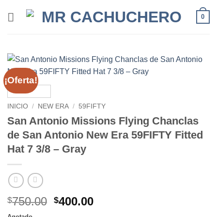
0
¡Oferta!
INICIO
/
NEW ERA
/
59FIFTY
San Antonio Missions Flying Chanclas
de San Antonio New Era 59FIFTY Fitted
Hat 7 3/8 – Gray
750.00
400.00
$
$
Agotado